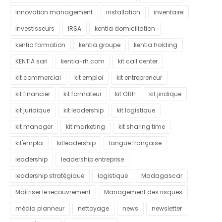
innovation management
installation
inventaire
investisseurs
IRSA
kentia domiciliation
kentia formation
kentia groupe
kentia holding
KENTIA sarl
kentia-rh.com
kit call center
kit commercial
kit emploi
kit entrepreneur
kit financier
kit formateur
kit GRH
kit jiridique
kit juridique
kit leadership
kit logistique
kit manager
kit marketing
kit sharing time
kit'emploi
kitleadership
langue française
leadership
leadership entreprise
leadership stratégique
logistique
Madagascar
Maîtriser le recouvrement
Management des risques
média planneur
nettoyage
news
newsletter