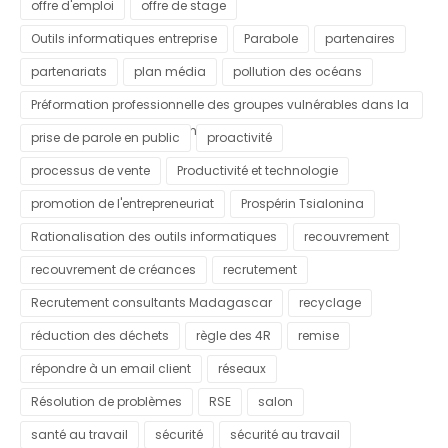
offre d'emploi
offre de stage
Outils informatiques entreprise
Parabole
partenaires
partenariats
plan média
pollution des océans
Préformation professionnelle des groupes vulnérables dans la
commune urbaine d'Antananarivo
prise de parole en public
proactivité
processus de vente
Productivité et technologie
promotion de l'entrepreneuriat
Prospérin Tsialonina
Rationalisation des outils informatiques
recouvrement
recouvrement de créances
recrutement
Recrutement consultants Madagascar
recyclage
réduction des déchets
règle des 4R
remise
répondre à un email client
réseaux
Résolution de problèmes
RSE
salon
santé au travail
sécurité
sécurité au travail