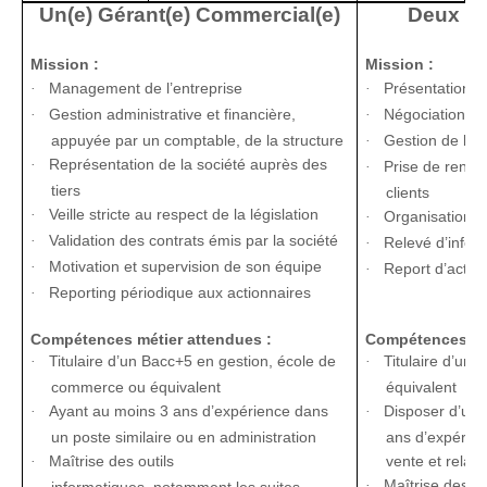
Un(e) Gérant(e) Commercial(e)
Deux Co
Mission :
Mission :
Management de l’entreprise
Présentation d
·
·
Gestion administrative et financière,
Négociation des
·
·
appuyée par un comptable, de la structure
Gestion de la r
·
Représentation de la société auprès des
·
Prise de rendez
·
tiers
clients
Veille stricte au respect de la législation
·
Organisation d
·
Validation des contrats émis par la société
·
Relevé d’infor
·
Motivation et supervision de son équipe
·
Report d’activi
·
Reporting périodique aux actionnaires
·
Compétences métier attendues :
Compétences mét
Titulaire d’un Bacc+5 en gestion, école de
Titulaire d’un
·
·
commerce ou équivalent
équivalent
Ayant au moins 3 ans d’expérience dans
Disposer d’une
·
·
un poste similaire ou en administration
ans d’expérien
Maîtrise des outils
vente et relatio
·
Maîtrise des ou
·