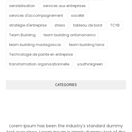
sensibilisation
services aux entreprises
services d'accompagnement
société
stratégie d'entreprise
stress
tableau de bord
TCYB
Team Building
team building antananarivo
team building madagascar
team building tana
Technologie de pointe en entreprise
transformation organisationnelle
youthinkgreen
CATEGORIES
Know More About Klutch
Lorem Ipsum has been the industry's standard dummy
text ever since. Lorem Ipsum is simply dummy text of the