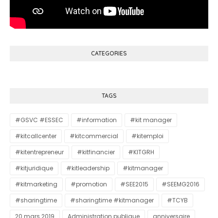
CATEGORIES
TAGS
#GSVC #ESSEC
#information
#kit manager
#kitcallcenter
#kitcommercial
#kitemploi
#kitentrepreneur
#kitfinancier
#KITGRH
#kitjuridique
#kitleadership
#kitmanager
#kitmarketing
#promotion
#SEE2015
#SEEMG2016
#sharingtime
#sharingtime #kitmanager
#TCYB
20 mars 2019
Administration publique
anniversaire