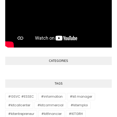
CATEGORIES
TAGS
#GSVC #ESSEC
#information
#kit manager
#kitcallcenter
#kitcommercial
#kitemploi
#kitentrepreneur
#kitfinancier
#KITGRH