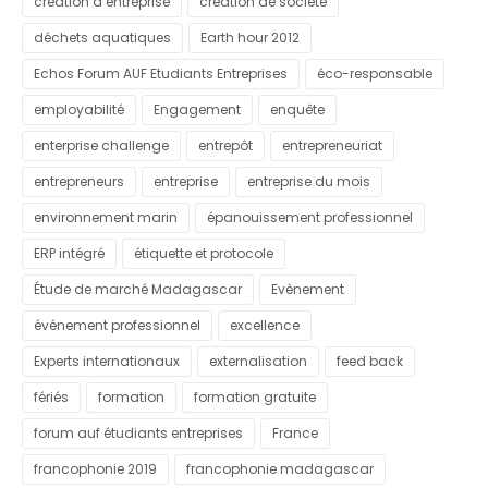
création d’entreprise
création de société
déchets aquatiques
Earth hour 2012
Echos Forum AUF Etudiants Entreprises
éco-responsable
employabilité
Engagement
enquête
enterprise challenge
entrepôt
entrepreneuriat
entrepreneurs
entreprise
entreprise du mois
environnement marin
épanouissement professionnel
ERP intégré
étiquette et protocole
Étude de marché Madagascar
Evènement
événement professionnel
excellence
Experts internationaux
externalisation
feed back
fériés
formation
formation gratuite
forum auf étudiants entreprises
France
francophonie 2019
francophonie madagascar