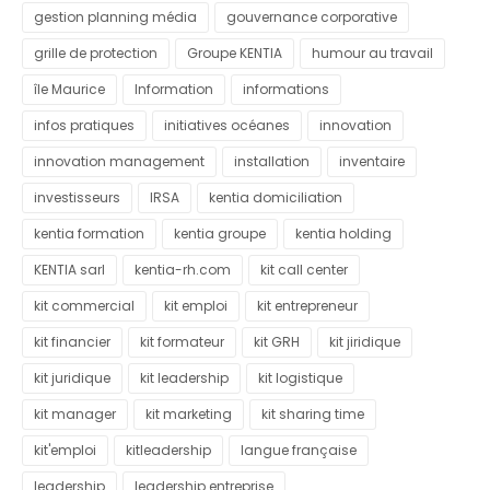
gestion planning média
gouvernance corporative
grille de protection
Groupe KENTIA
humour au travail
île Maurice
Information
informations
infos pratiques
initiatives océanes
innovation
innovation management
installation
inventaire
investisseurs
IRSA
kentia domiciliation
kentia formation
kentia groupe
kentia holding
KENTIA sarl
kentia-rh.com
kit call center
kit commercial
kit emploi
kit entrepreneur
kit financier
kit formateur
kit GRH
kit jiridique
kit juridique
kit leadership
kit logistique
kit manager
kit marketing
kit sharing time
kit'emploi
kitleadership
langue française
leadership
leadership entreprise