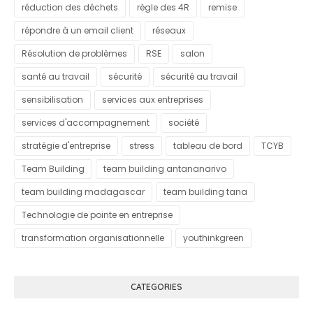
réduction des déchets
règle des 4R
remise
répondre à un email client
réseaux
Résolution de problèmes
RSE
salon
santé au travail
sécurité
sécurité au travail
sensibilisation
services aux entreprises
services d'accompagnement
société
stratégie d'entreprise
stress
tableau de bord
TCYB
Team Building
team building antananarivo
team building madagascar
team building tana
Technologie de pointe en entreprise
transformation organisationnelle
youthinkgreen
CATEGORIES