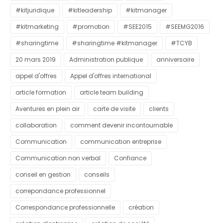
#kitjuridique
#kitleadership
#kitmanager
#kitmarketing
#promotion
#SEE2015
#SEEMG2016
#sharingtime
#sharingtime #kitmanager
#TCYB
20 mars 2019
Administration publique
anniversaire
appel d'offres
Appel d'offres international
article formation
article team building
Aventures en plein air
carte de visite
clients
collaboration
comment devenir incontournable
Communication
communication entreprise
Communication non verbal
Confiance
conseil en gestion
conseils
correpondance professionnel
Correspondance professionnelle
création