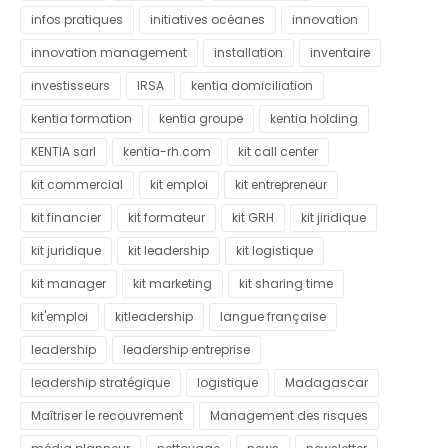
infos pratiques
initiatives océanes
innovation
innovation management
installation
inventaire
investisseurs
IRSA
kentia domiciliation
kentia formation
kentia groupe
kentia holding
KENTIA sarl
kentia-rh.com
kit call center
kit commercial
kit emploi
kit entrepreneur
kit financier
kit formateur
kit GRH
kit jiridique
kit juridique
kit leadership
kit logistique
kit manager
kit marketing
kit sharing time
kit'emploi
kitleadership
langue française
leadership
leadership entreprise
leadership stratégique
logistique
Madagascar
Maîtriser le recouvrement
Management des risques