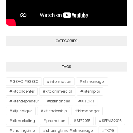
CATEGORIES
TAGS
#GSVC #ESSEC
#information
#kit manager
#kitcallcenter
#kitcommercial
#kitemploi
#kitentrepreneur
#kitfinancier
#KITGRH
#kitjuridique
#kitleadership
#kitmanager
#kitmarketing
#promotion
#SEE2015
#SEEMG2016
#sharingtime
#sharingtime #kitmanager
#TCYB