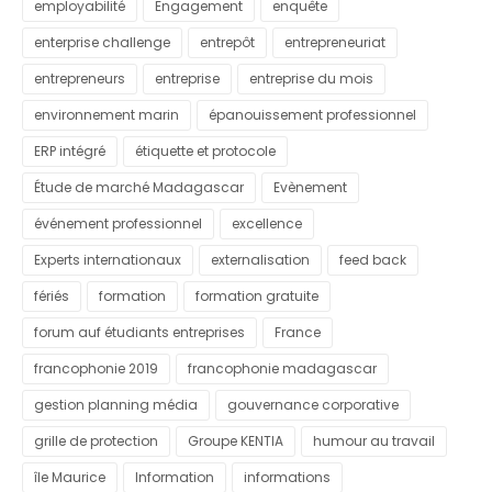
employabilité
Engagement
enquête
enterprise challenge
entrepôt
entrepreneuriat
entrepreneurs
entreprise
entreprise du mois
environnement marin
épanouissement professionnel
ERP intégré
étiquette et protocole
Étude de marché Madagascar
Evènement
événement professionnel
excellence
Experts internationaux
externalisation
feed back
fériés
formation
formation gratuite
forum auf étudiants entreprises
France
francophonie 2019
francophonie madagascar
gestion planning média
gouvernance corporative
grille de protection
Groupe KENTIA
humour au travail
île Maurice
Information
informations