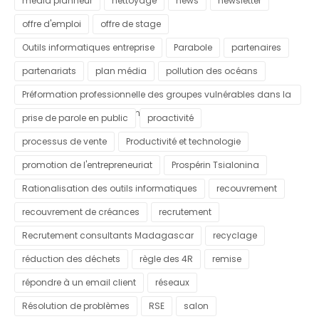
média planneur
nettoyage
news
newsletter
offre d'emploi
offre de stage
Outils informatiques entreprise
Parabole
partenaires
partenariats
plan média
pollution des océans
Préformation professionnelle des groupes vulnérables dans la
commune urbaine d'Antananarivo
prise de parole en public
proactivité
processus de vente
Productivité et technologie
promotion de l'entrepreneuriat
Prospérin Tsialonina
Rationalisation des outils informatiques
recouvrement
recouvrement de créances
recrutement
Recrutement consultants Madagascar
recyclage
réduction des déchets
règle des 4R
remise
répondre à un email client
réseaux
Résolution de problèmes
RSE
salon