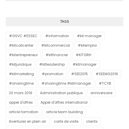
TAGS
#GSVC #ESSEC
#information
#kit manager
#kitcallcenter
#kitcommercial
#kitemploi
#kitentrepreneur
#kitfinancier
#KITGRH
#kitjuridique
#kitleadership
#kitmanager
#kitmarketing
#promotion
#SEE2015
#SEEMG2016
#sharingtime
#sharingtime #kitmanager
#TCYB
20 mars 2019
Administration publique
anniversaire
appel d'offres
Appel d'offres international
article formation
article team building
Aventures en plein air
carte de visite
clients