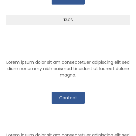
TAGS
Help Center
Lorem ipsum dolor sit am consectetuer adipiscing elit sed
diam nonummy nibh euismod tincidunt ut laoreet dolore
magna.
Contact
Klutch Team
Lorem ipsum dolor sit am consectetuer adipiscing elit sed