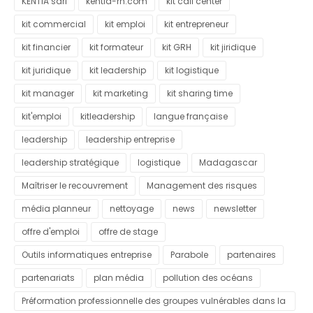
KENTIA sarl
kentia-rh.com
kit call center
kit commercial
kit emploi
kit entrepreneur
kit financier
kit formateur
kit GRH
kit jiridique
kit juridique
kit leadership
kit logistique
kit manager
kit marketing
kit sharing time
kit'emploi
kitleadership
langue française
leadership
leadership entreprise
leadership stratégique
logistique
Madagascar
Maîtriser le recouvrement
Management des risques
média planneur
nettoyage
news
newsletter
offre d'emploi
offre de stage
Outils informatiques entreprise
Parabole
partenaires
partenariats
plan média
pollution des océans
Préformation professionnelle des groupes vulnérables dans la