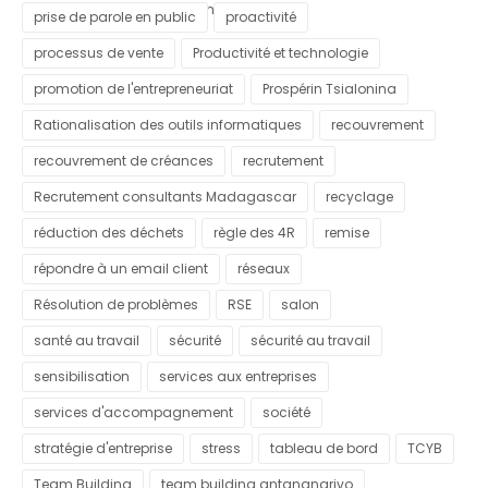
commune urbaine d'Antananarivo
prise de parole en public
proactivité
processus de vente
Productivité et technologie
promotion de l'entrepreneuriat
Prospérin Tsialonina
Rationalisation des outils informatiques
recouvrement
recouvrement de créances
recrutement
Recrutement consultants Madagascar
recyclage
réduction des déchets
règle des 4R
remise
répondre à un email client
réseaux
Résolution de problèmes
RSE
salon
santé au travail
sécurité
sécurité au travail
sensibilisation
services aux entreprises
services d'accompagnement
société
stratégie d'entreprise
stress
tableau de bord
TCYB
Team Building
team building antananarivo