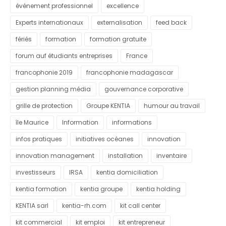
événement professionnel
excellence
Experts internationaux
externalisation
feed back
fériés
formation
formation gratuite
forum auf étudiants entreprises
France
francophonie 2019
francophonie madagascar
gestion planning média
gouvernance corporative
grille de protection
Groupe KENTIA
humour au travail
île Maurice
Information
informations
infos pratiques
initiatives océanes
innovation
innovation management
installation
inventaire
investisseurs
IRSA
kentia domiciliation
kentia formation
kentia groupe
kentia holding
KENTIA sarl
kentia-rh.com
kit call center
kit commercial
kit emploi
kit entrepreneur