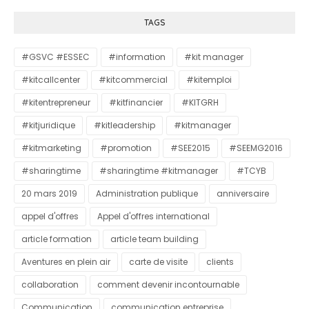
TAGS
#GSVC #ESSEC
#information
#kit manager
#kitcallcenter
#kitcommercial
#kitemploi
#kitentrepreneur
#kitfinancier
#KITGRH
#kitjuridique
#kitleadership
#kitmanager
#kitmarketing
#promotion
#SEE2015
#SEEMG2016
#sharingtime
#sharingtime #kitmanager
#TCYB
20 mars 2019
Administration publique
anniversaire
appel d'offres
Appel d'offres international
article formation
article team building
Aventures en plein air
carte de visite
clients
collaboration
comment devenir incontournable
Communication
communication entreprise