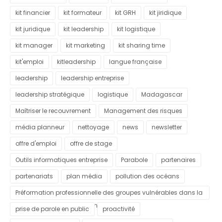
kit financier
kit formateur
kit GRH
kit jiridique
kit juridique
kit leadership
kit logistique
kit manager
kit marketing
kit sharing time
kit'emploi
kitleadership
langue française
leadership
leadership entreprise
leadership stratégique
logistique
Madagascar
Maîtriser le recouvrement
Management des risques
média planneur
nettoyage
news
newsletter
offre d'emploi
offre de stage
Outils informatiques entreprise
Parabole
partenaires
partenariats
plan média
pollution des océans
Préformation professionnelle des groupes vulnérables dans la
commune urbaine d'Antananarivo
prise de parole en public
proactivité