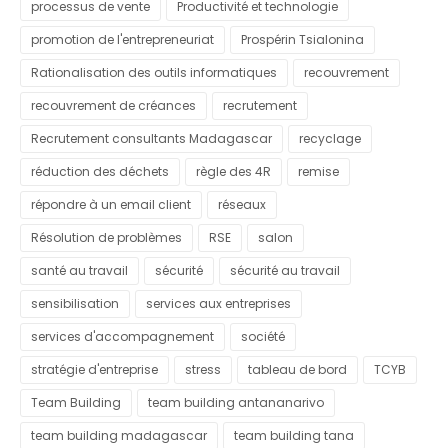
processus de vente
Productivité et technologie
promotion de l'entrepreneuriat
Prospérin Tsialonina
Rationalisation des outils informatiques
recouvrement
recouvrement de créances
recrutement
Recrutement consultants Madagascar
recyclage
réduction des déchets
règle des 4R
remise
répondre à un email client
réseaux
Résolution de problèmes
RSE
salon
santé au travail
sécurité
sécurité au travail
sensibilisation
services aux entreprises
services d'accompagnement
société
stratégie d'entreprise
stress
tableau de bord
TCYB
Team Building
team building antananarivo
team building madagascar
team building tana