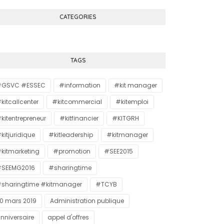
CATEGORIES
TAGS
#GSVC #ESSEC
#information
#kit manager
kitcallcenter
#kitcommercial
#kitemploi
kitentrepreneur
#kitfinancier
#KITGRH
kitjuridique
#kitleadership
#kitmanager
kitmarketing
#promotion
#SEE2015
SEEMG2016
#sharingtime
sharingtime #kitmanager
#TCYB
0 mars 2019
Administration publique
nniversaire
appel d'offres