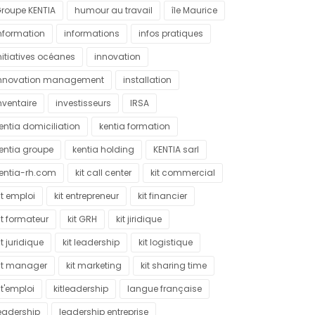
roupe KENTIA
humour au travail
île Maurice
nformation
informations
infos pratiques
nitiatives océanes
innovation
nnovation management
installation
nventaire
investisseurs
IRSA
entia domiciliation
kentia formation
entia groupe
kentia holding
KENTIA sarl
entia-rh.com
kit call center
kit commercial
it emploi
kit entrepreneur
kit financier
it formateur
kit GRH
kit jiridique
it juridique
kit leadership
kit logistique
it manager
kit marketing
kit sharing time
it'emploi
kitleadership
langue française
eadership
leadership entreprise