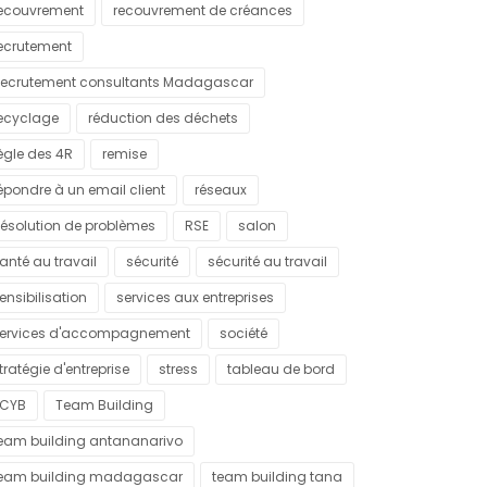
ecouvrement
recouvrement de créances
ecrutement
ecrutement consultants Madagascar
ecyclage
réduction des déchets
ègle des 4R
remise
épondre à un email client
réseaux
ésolution de problèmes
RSE
salon
anté au travail
sécurité
sécurité au travail
ensibilisation
services aux entreprises
ervices d'accompagnement
société
tratégie d'entreprise
stress
tableau de bord
CYB
Team Building
eam building antananarivo
eam building madagascar
team building tana