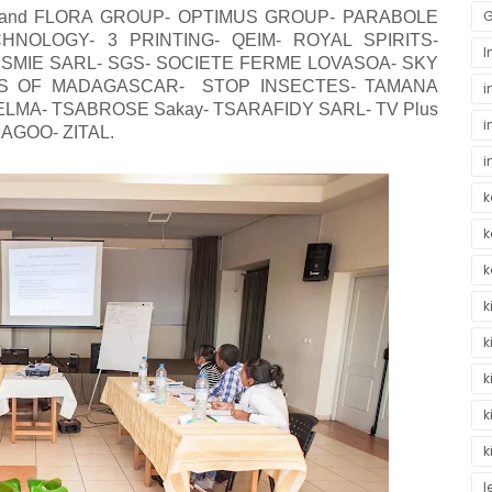
G
NA and FLORA GROUP- OPTIMUS GROUP- PARABOLE
NOLOGY- 3 PRINTING- QEIM- ROYAL SPIRITS-
I
 SMIE SARL- SGS- SOCIETE FERME LOVASOA- SKY
ES OF MADAGASCAR- STOP INSECTES- TAMANA
i
LMA- TSABROSE Sakay- TSARAFIDY SARL- TV Plus
i
AGOO- ZITAL.
i
k
k
k
k
k
k
k
k
l