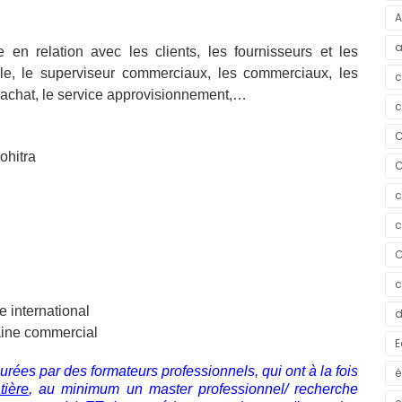
A
a
e en relation avec les clients, les fournisseurs et les
ntèle, le superviseur commerciaux, les commerciaux, les
c
 achat, le service approvisionnement,…
c
C
hitra
C
c
c
C
c
 international
d
aine commercial
E
rées par des formateurs professionnels, qui ont à la fois
é
tière
, au minimum un master professionnel/ recherche