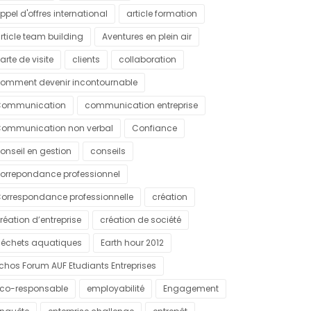
ppel d'offres international
article formation
rticle team building
Aventures en plein air
arte de visite
clients
collaboration
omment devenir incontournable
ommunication
communication entreprise
ommunication non verbal
Confiance
onseil en gestion
conseils
orrepondance professionnel
orrespondance professionnelle
création
réation d’entreprise
création de société
échets aquatiques
Earth hour 2012
chos Forum AUF Etudiants Entreprises
co-responsable
employabilité
Engagement