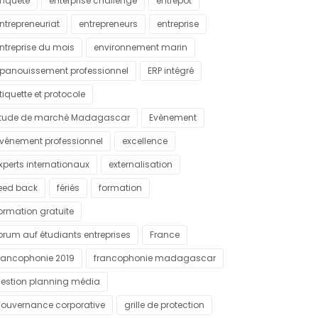
nquête
enterprise challenge
entrepôt
ntrepreneuriat
entrepreneurs
entreprise
ntreprise du mois
environnement marin
panouissement professionnel
ERP intégré
tiquette et protocole
tude de marché Madagascar
Evènement
vénement professionnel
excellence
xperts internationaux
externalisation
eed back
fériés
formation
ormation gratuite
orum auf étudiants entreprises
France
rancophonie 2019
francophonie madagascar
estion planning média
ouvernance corporative
grille de protection