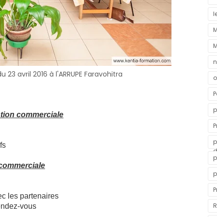
l
M
n
du 23 avril 2016 à l'ARRUPE Faravohitra
o
P
p
ation commerciale
P
v
p
fs
d
p
 commerciale
p
n
P
c les partenaires
R
rendez-vous