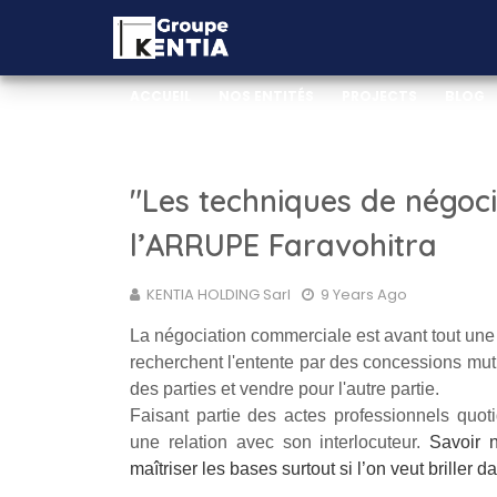
ACCUEIL
NOS ENTITÉS
PROJECTS
BLOG
_WEB DOCUMENTATION
_VIDEO DOCUMENTA
"Les techniques de négocia
l’ARRUPE Faravohitra
KENTIA HOLDING Sarl
9 Years Ago
La négociation commerciale est avant tout un
recherchent l'entente par des concessions mut
des parties et vendre pour l'autre partie.
Faisant partie des actes professionnels quoti
une relation avec son interlocuteur.
Savoir n
maîtriser les bases surtout si l’on veut briller 