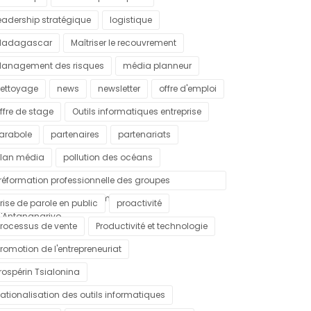
eadership stratégique
logistique
Madagascar
Maîtriser le recouvrement
anagement des risques
média planneur
ettoyage
news
newsletter
offre d'emploi
ffre de stage
Outils informatiques entreprise
arabole
partenaires
partenariats
lan média
pollution des océans
réformation professionnelle des groupes
ulnérables dans la commune urbaine
rise de parole en public
proactivité
'Antananarivo
rocessus de vente
Productivité et technologie
romotion de l'entrepreneuriat
rospérin Tsialonina
ationalisation des outils informatiques