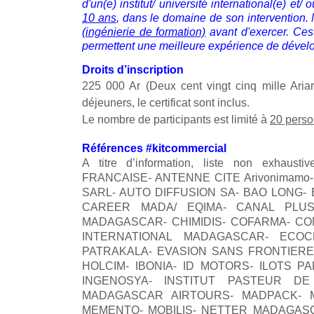
d'un(e) institut/ université international(e) e
10 ans
, dans le domaine de son intervention.
(ingénierie de formation)
avant d'exercer. Ces 
permettent une meilleure expérience de dével
Droits d’inscription
225 000 Ar (Deux cent vingt cinq mille Ariar
déjeuners, le certificat sont inclus.
Le nombre de participants est limité à
20 pers
Références #kitcommercial
A titre d’information, liste non ex
FRANCAISE- ANTENNE CITE Arivonimam
SARL- AUTO DIFFUSION SA- BAO LONG-
CAREER MADA/ EQIMA- CANAL PLUS
MADAGASCAR- CHIMIDIS- COFARMA- CO
INTERNATIONAL MADAGASCAR- ECO
PATRAKALA- EVASION SANS FRONTIERE
HOLCIM- IBONIA- ID MOTORS- ILOTS P
INGENOSYA- INSTITUT PASTEUR D
MADAGASCAR AIRTOURS- MADPACK- 
MEMENTO- MOBILIS- NETTER MADAGASC