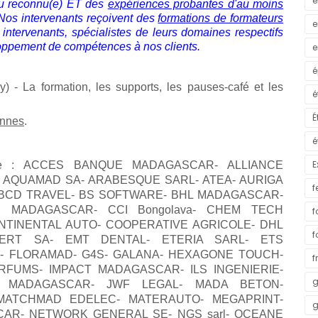
e
t/ ou reconnu(e) ET des
expériences probantes d'au moins
 Nos intervenants reçoivent des
formations de formateurs
e
intervenants, spécialistes de leurs domaines respectifs
oppement de compétences à nos clients.
e
é
y) - La formation, les supports, les pauses-café et les
é
É
onnes
.
é
E
haustive : ACCES BANQUE MADAGASCAR- ALLIANCE
o- AQUAMAD SA- ARABESQUE SARL- ATEA- AURIGA
f
 BCD TRAVEL- BS SOFTWARE- BHL MADAGASCAR-
 MADAGASCAR- CCI Bongolava- CHEM TECH
f
NTINENTAL AUTO- COOPERATIVE AGRICOLE- DHL
f
CERT SA- EMT DENTAL- ETERIA SARL- ETS
- FLORAMAD- G4S- GALANA- HEXAGONE TOUCH-
f
ARFUMS- IMPACT MADAGASCAR- ILS INGENIERIE-
g
E MADAGASCAR- JWF LEGAL- MADA BETON-
MATCHMAD EDELEC- MATERAUTO- MEGAPRINT-
g
AR- NETWORK GENERAL SE- NGS sarl- OCEANE