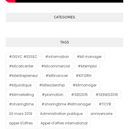
CATEGORIES
TAGS
#GSVC #ESSEC
#information
#kit manager
#kitcallcenter
#kitcommercial
#kitemploi
#kitentrepreneur
#kitfinancier
#KITGRH
#kitjuridique
#kitleadership
#kitmanager
#kitmarketing
#promotion
#SEE2015
#SEEMG2016
#sharingtime
#sharingtime #kitmanager
#TCYB
20 mars 2019
Administration publique
anniversaire
appel d'offres
Appel d'offres international