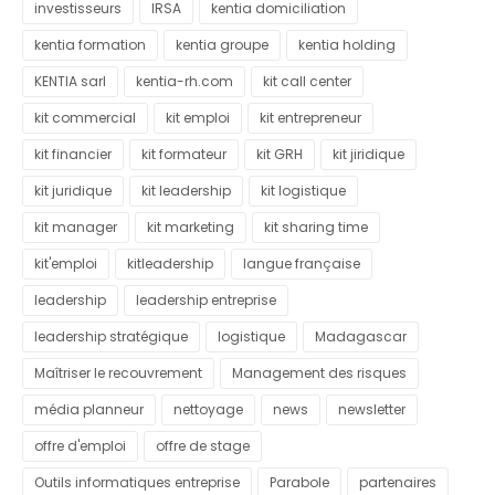
investisseurs
IRSA
kentia domiciliation
kentia formation
kentia groupe
kentia holding
KENTIA sarl
kentia-rh.com
kit call center
kit commercial
kit emploi
kit entrepreneur
kit financier
kit formateur
kit GRH
kit jiridique
kit juridique
kit leadership
kit logistique
kit manager
kit marketing
kit sharing time
kit'emploi
kitleadership
langue française
leadership
leadership entreprise
leadership stratégique
logistique
Madagascar
Maîtriser le recouvrement
Management des risques
média planneur
nettoyage
news
newsletter
offre d'emploi
offre de stage
Outils informatiques entreprise
Parabole
partenaires