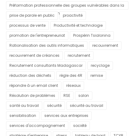
Préformation professionnelle des groupes vulnérables dans la
commune urbaine d'Antananarivo
prise de parole en public
proactivité
processus de vente
Productivité et technologie
promotion de l'entrepreneuriat
Prospérin Tsialonina
Rationalisation des outils informatiques
recouvrement
recouvrement de créances
recrutement
Recrutement consultants Madagascar
recyclage
réduction des déchets
règle des 4R
remise
répondre à un email client
réseaux
Résolution de problèmes
RSE
salon
santé au travail
sécurité
sécurité au travail
sensibilisation
services aux entreprises
services d'accompagnement
société
stratégie d'entreprise
stress
tableau de bord
TCYB