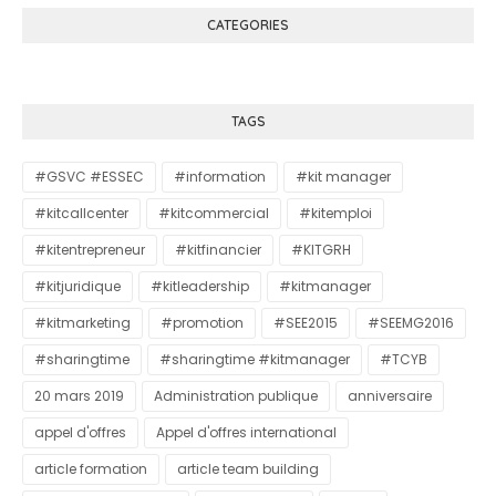
CATEGORIES
TAGS
#GSVC #ESSEC
#information
#kit manager
#kitcallcenter
#kitcommercial
#kitemploi
#kitentrepreneur
#kitfinancier
#KITGRH
#kitjuridique
#kitleadership
#kitmanager
#kitmarketing
#promotion
#SEE2015
#SEEMG2016
#sharingtime
#sharingtime #kitmanager
#TCYB
20 mars 2019
Administration publique
anniversaire
appel d'offres
Appel d'offres international
article formation
article team building