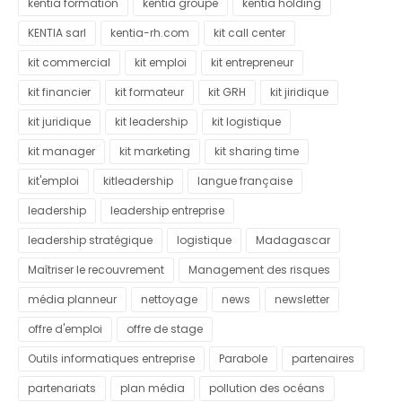
kentia formation
kentia groupe
kentia holding
KENTIA sarl
kentia-rh.com
kit call center
kit commercial
kit emploi
kit entrepreneur
kit financier
kit formateur
kit GRH
kit jiridique
kit juridique
kit leadership
kit logistique
kit manager
kit marketing
kit sharing time
kit'emploi
kitleadership
langue française
leadership
leadership entreprise
leadership stratégique
logistique
Madagascar
Maîtriser le recouvrement
Management des risques
média planneur
nettoyage
news
newsletter
offre d'emploi
offre de stage
Outils informatiques entreprise
Parabole
partenaires
partenariats
plan média
pollution des océans