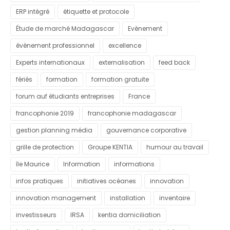
ERP intégré
étiquette et protocole
Étude de marché Madagascar
Evènement
événement professionnel
excellence
Experts internationaux
externalisation
feed back
fériés
formation
formation gratuite
forum auf étudiants entreprises
France
francophonie 2019
francophonie madagascar
gestion planning média
gouvernance corporative
grille de protection
Groupe KENTIA
humour au travail
île Maurice
Information
informations
infos pratiques
initiatives océanes
innovation
innovation management
installation
inventaire
investisseurs
IRSA
kentia domiciliation