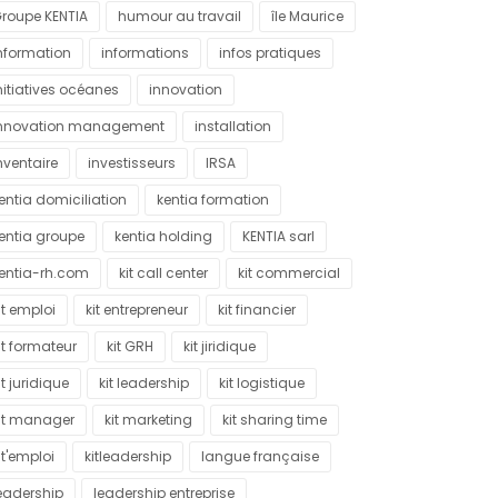
roupe KENTIA
humour au travail
île Maurice
nformation
informations
infos pratiques
nitiatives océanes
innovation
nnovation management
installation
nventaire
investisseurs
IRSA
entia domiciliation
kentia formation
entia groupe
kentia holding
KENTIA sarl
entia-rh.com
kit call center
kit commercial
it emploi
kit entrepreneur
kit financier
it formateur
kit GRH
kit jiridique
it juridique
kit leadership
kit logistique
it manager
kit marketing
kit sharing time
it'emploi
kitleadership
langue française
eadership
leadership entreprise