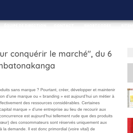
ÉQUIPE DE DIRECTION
CONTACT
_SHORTCODES
_SITE
TION
DOWNLOAD THIS TEMPLATE
ur conquérir le marché", du 6
Ambatonakanga
oduits sans marque ? Pourtant, créer, développer et maintenir
ion d’une marque ou « branding » est aujourd’hui un métier à
ffectivement des ressources considérables. Certaines
 capital marque » d’une entreprise au lieu de recourir aux
concurrence est aujourd’hui tellement rude que des produits
e cœur) des consommateurs sont réservés uniquement aux
à la demande. Il est donc primordial (voire vital) de