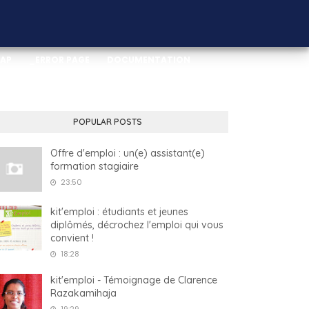
MAP
_ERROR PAGE
DOCUMENTATION
POPULAR POSTS
Offre d'emploi : un(e) assistant(e)
formation stagiaire
23:50
kit'emploi : étudiants et jeunes
diplômés, décrochez l'emploi qui vous
convient !
18:28
kit'emploi - Témoignage de Clarence
Razakamihaja