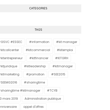
CATEGORIES
TAGS
#GSVC #ESSEC
#information
#kit manager
kitcallcenter
#kitcommercial
#kitemploi
kitentrepreneur
#kitfinancier
#KITGRH
kitjuridique
#kitleadership
#kitmanager
kitmarketing
#promotion
#SEE2015
SEEMG2016
#sharingtime
sharingtime #kitmanager
#TCYB
0 mars 2019
Administration publique
nniversaire
appel d'offres