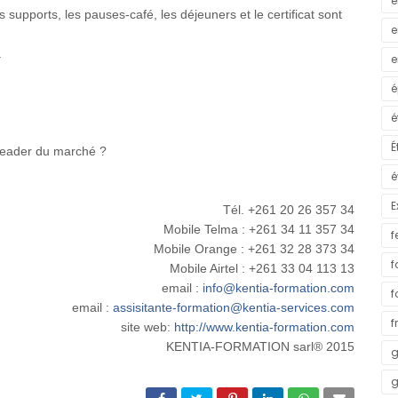
e
s supports, les pauses-café, les déjeuners et le certificat sont
e
.
e
é
é
É
leader du marché ?
é
E
Tél. +261 20 26 357 34
Mobile Telma : +261 34 11 357 34
f
Mobile Orange : +261 32 28 373 34
f
Mobile Airtel : +261 33 04 113 13
email :
info@kentia-formation.com
f
email :
assisitante-formation@kentia-services.com
f
site web:
http://www.kentia-formation.com
KENTIA-FORMATION sarl® 2015
g
g