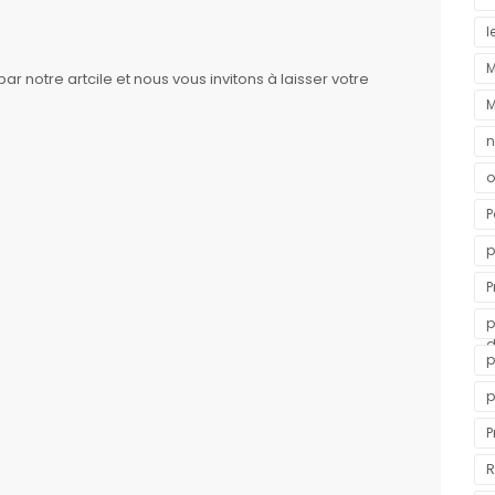
l
 notre artcile et nous vous invitons à laisser votre
M
n
o
P
p
P
v
p
d
p
p
P
R