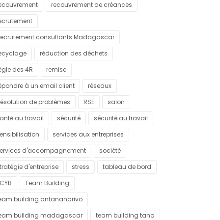
ecouvrement
recouvrement de créances
ecrutement
ecrutement consultants Madagascar
ecyclage
réduction des déchets
ègle des 4R
remise
épondre à un email client
réseaux
ésolution de problèmes
RSE
salon
anté au travail
sécurité
sécurité au travail
ensibilisation
services aux entreprises
ervices d'accompagnement
société
tratégie d'entreprise
stress
tableau de bord
CYB
Team Building
eam building antananarivo
eam building madagascar
team building tana