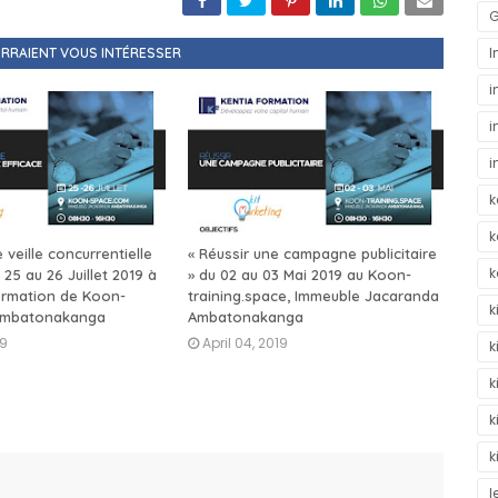
G
I
RRAIENT VOUS INTÉRESSER
i
i
i
k
k
 veille concurrentielle
« Réussir une campagne publicitaire
k
 25 au 26 Juillet 2019 à
» du 02 au 03 Mai 2019 au Koon-
formation de Koon-
training.space, Immeuble Jacaranda
k
Ambatonakanga
Ambatonakanga
19
April 04, 2019
k
k
k
k
l