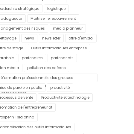
eadership stratégique
logistique
Madagascar
Maîtriser le recouvrement
anagement des risques
média planneur
ettoyage
news
newsletter
offre d'emploi
ffre de stage
Outils informatiques entreprise
arabole
partenaires
partenariats
lan média
pollution des océans
réformation professionnelle des groupes
ulnérables dans la commune urbaine
rise de parole en public
proactivité
'Antananarivo
rocessus de vente
Productivité et technologie
romotion de l'entrepreneuriat
rospérin Tsialonina
ationalisation des outils informatiques