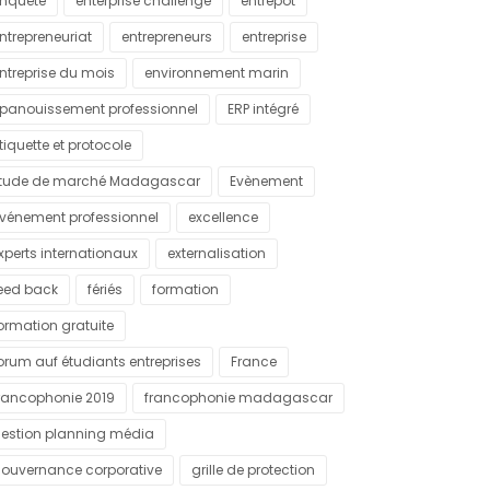
nquête
enterprise challenge
entrepôt
ntrepreneuriat
entrepreneurs
entreprise
ntreprise du mois
environnement marin
panouissement professionnel
ERP intégré
tiquette et protocole
tude de marché Madagascar
Evènement
vénement professionnel
excellence
xperts internationaux
externalisation
eed back
fériés
formation
ormation gratuite
orum auf étudiants entreprises
France
rancophonie 2019
francophonie madagascar
estion planning média
ouvernance corporative
grille de protection