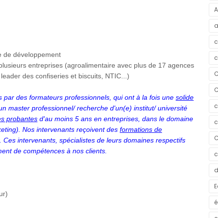
A
a
c
ce de développement
c
lusieurs entreprises (agroalimentaire avec plus de 17 agences
C
ader des confiseries et biscuits, NTIC...)
C
 par des formateurs professionnels, qui ont à la fois une
solide
c
 master professionnel/ recherche d'un(e) institut/ université
es probantes
d'au moins 5 ans en entreprises, dans le domaine
c
eting). Nos intervenants reçoivent des
formations de
C
. Ces intervenants, spécialistes de leurs domaines respectifs
ent de compétences à nos clients.
c
d
E
ur)
é