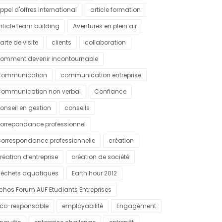
ppel d'offres international
article formation
rticle team building
Aventures en plein air
arte de visite
clients
collaboration
omment devenir incontournable
ommunication
communication entreprise
ommunication non verbal
Confiance
onseil en gestion
conseils
orrepondance professionnel
orrespondance professionnelle
création
réation d’entreprise
création de société
échets aquatiques
Earth hour 2012
chos Forum AUF Etudiants Entreprises
co-responsable
employabilité
Engagement