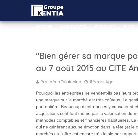
ACCUEIL
NOS ENTITÉS
PROJECTS
BLOG
_WEB DOCUMENTATION
_VIDEO DOCUMENTA
"Bien gérer sa marque po
au 7 août 2015 au CITE 
Prospérin Tsialonina
11 Years Ago
Pourquoi les entreprises ne vendent-ils pas leurs pr
une marque sur le marché est très coûteux. La gest
part entière. Beaucoup d’entreprises y consacrent e
acquisitions sont font même par la valorisation du «
méthodes comptables et financières habituelles. La 
qui ne génèrent aucune émotion dans la tête (et l
marchés où l’offre est encore très faible par rapport 