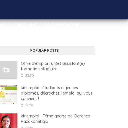
MAP
_ERROR PAGE
DOCUMENTATION
POPULAR POSTS
Offre d'emploi : un(e) assistant(e)
formation stagiaire
23:50
kit'emploi : étudiants et jeunes
diplômés, décrochez l'emploi qui vous
convient !
18:28
kit'emploi - Témoignage de Clarence
Razakamihaja