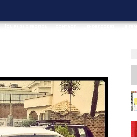
ÉQUIPE DE DIRECTION
CONTACT
_SHORTCODES
_SITE
TION
DOWNLOAD THIS TEMPLATE
T