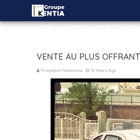
ACCUEIL
NOS ENTITÉS
PROJECTS
BLOG
_WEB DOCUMENTATION
_VIDEO DOCUMENTA
VENTE AU PLUS OFFRAN
Prospérin Tsialonina
12 Years Ago