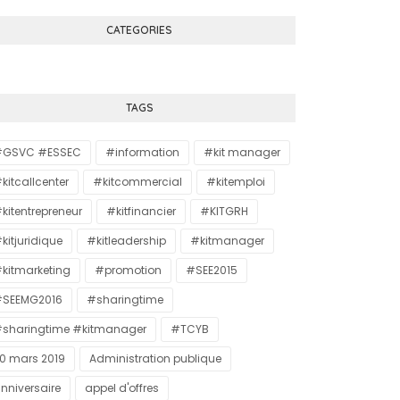
CATEGORIES
TAGS
#GSVC #ESSEC
#information
#kit manager
kitcallcenter
#kitcommercial
#kitemploi
kitentrepreneur
#kitfinancier
#KITGRH
kitjuridique
#kitleadership
#kitmanager
kitmarketing
#promotion
#SEE2015
SEEMG2016
#sharingtime
sharingtime #kitmanager
#TCYB
0 mars 2019
Administration publique
nniversaire
appel d'offres