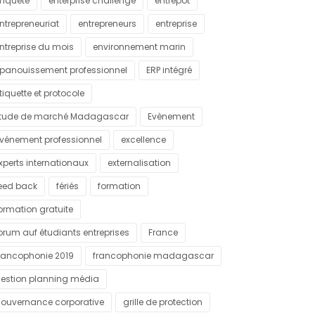
nquête
enterprise challenge
entrepôt
ntrepreneuriat
entrepreneurs
entreprise
ntreprise du mois
environnement marin
panouissement professionnel
ERP intégré
tiquette et protocole
tude de marché Madagascar
Evènement
vénement professionnel
excellence
xperts internationaux
externalisation
eed back
fériés
formation
ormation gratuite
orum auf étudiants entreprises
France
rancophonie 2019
francophonie madagascar
estion planning média
ouvernance corporative
grille de protection