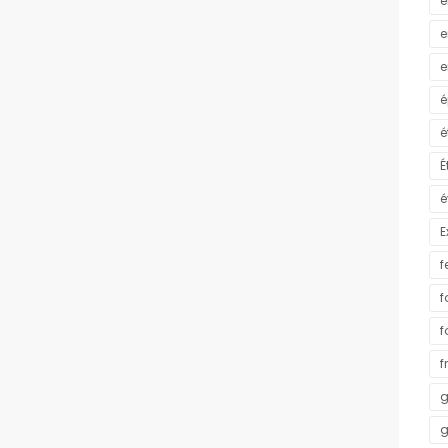
e
e
e
é
é
É
é
E
f
f
f
f
g
g