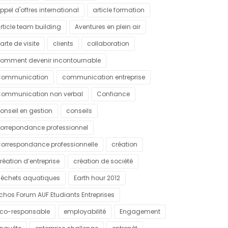
ppel d'offres international
article formation
rticle team building
Aventures en plein air
arte de visite
clients
collaboration
omment devenir incontournable
ommunication
communication entreprise
ommunication non verbal
Confiance
onseil en gestion
conseils
orrepondance professionnel
orrespondance professionnelle
création
réation d’entreprise
création de société
échets aquatiques
Earth hour 2012
chos Forum AUF Etudiants Entreprises
co-responsable
employabilité
Engagement