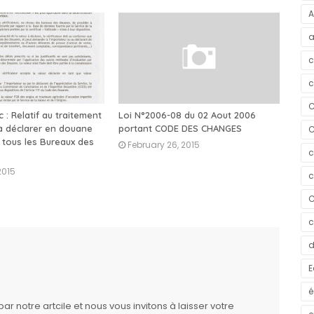
A
a
c
c
C
c : Relatif au traitement
Loi N°2006-08 du 02 Aout 2006
 à déclarer en douane
portant CODE DES CHANGES
C
 tous les Bureaux des
February 26, 2015
c
2015
c
C
c
d
E
é
 notre artcile et nous vous invitons à laisser votre