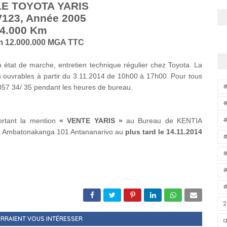
LE TOYOTA YARIS
123,
Année 2005
4.000 Km
m 12.000.000 MGA TTC
 état de marche, entretien technique régulier chez Toyota. La
s ouvrables à partir du 3.11.2014 de 10h00 à 17h00. Pour tous
357 34/ 35 pendant les heures de bureau.
#
#
ortant la mention
« VENTE YARIS »
au Bureau de KENTIA
a Ambatonakanga 101 Antananarivo au
plus tard le 14.11.2014
#
#
#
#
2
RRAIENT VOUS INTÉRESSER
a