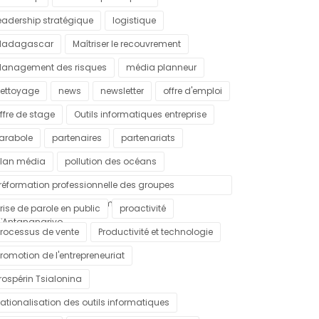
eadership stratégique
logistique
Madagascar
Maîtriser le recouvrement
anagement des risques
média planneur
ettoyage
news
newsletter
offre d'emploi
ffre de stage
Outils informatiques entreprise
arabole
partenaires
partenariats
lan média
pollution des océans
réformation professionnelle des groupes
ulnérables dans la commune urbaine
rise de parole en public
proactivité
'Antananarivo
rocessus de vente
Productivité et technologie
romotion de l'entrepreneuriat
rospérin Tsialonina
ationalisation des outils informatiques