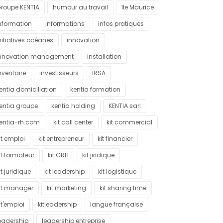
roupe KENTIA
humour au travail
île Maurice
nformation
informations
infos pratiques
nitiatives océanes
innovation
nnovation management
installation
nventaire
investisseurs
IRSA
entia domiciliation
kentia formation
entia groupe
kentia holding
KENTIA sarl
entia-rh.com
kit call center
kit commercial
it emploi
kit entrepreneur
kit financier
it formateur
kit GRH
kit jiridique
it juridique
kit leadership
kit logistique
it manager
kit marketing
kit sharing time
it'emploi
kitleadership
langue française
eadership
leadership entreprise