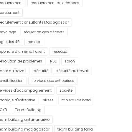
ecouvrement
recouvrement de créances
ecrutement
ecrutement consultants Madagascar
ecyclage
réduction des déchets
ègle des 4R
remise
épondre à un email client
réseaux
ésolution de problèmes
RSE
salon
anté au travail
sécurité
sécurité au travail
ensibilisation
services aux entreprises
ervices d'accompagnement
société
tratégie d'entreprise
stress
tableau de bord
CYB
Team Building
eam building antananarivo
eam building madagascar
team building tana