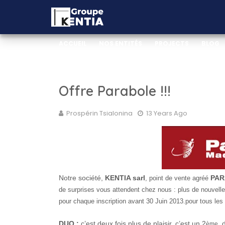
ACCUEIL
NOS ENTITÉS
PROJECTS
BLOG
_WEB DOCUMENTATION
_VIDEO DOCUMENTA
Offre Parabole !!!
Prospérin Tsialonina
13 Years Ago
Notre société,
KENTIA sarl
PAR
, point de vente agréé
de surprises vous attendent chez nous :
plus de nouvell
pour chaque inscription avant 30 Juin 2013.pour
tous les
DUO :
c’est deux fois plus de plaisir, c’est un 2
d
ème