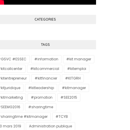
CATEGORIES
TAGS
#GSVC #ESSEC
#information
#kit manager
kitcallcenter
#kitcommercial
#kitemploi
kitentrepreneur
#kitfinancier
#KITGRH
kitjuridique
#kitleadership
#kitmanager
kitmarketing
#promotion
#SEE2015
SEEMG2016
#sharingtime
sharingtime #kitmanager
#TCYB
0 mars 2019
Administration publique