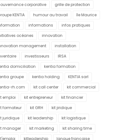
ouvernance corporative
grille de protection
roupe KENTIA
humour au travail
île Maurice
nformation
informations
infos pratiques
nitiatives océanes
innovation
nnovation management
installation
nventaire
investisseurs
IRSA
entia domiciliation
kentia formation
entia groupe
kentia holding
KENTIA sarl
entia-rh.com
kit call center
kit commercial
it emploi
kit entrepreneur
kit financier
it formateur
kit GRH
kit jiridique
it juridique
kit leadership
kit logistique
it manager
kit marketing
kit sharing time
it'emploi
kitleadership
langue française