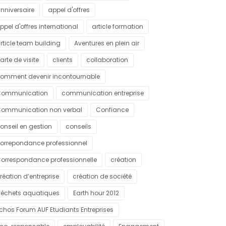
nniversaire
appel d'offres
ppel d'offres international
article formation
rticle team building
Aventures en plein air
arte de visite
clients
collaboration
omment devenir incontournable
ommunication
communication entreprise
ommunication non verbal
Confiance
onseil en gestion
conseils
orrepondance professionnel
orrespondance professionnelle
création
réation d’entreprise
création de société
échets aquatiques
Earth hour 2012
chos Forum AUF Etudiants Entreprises