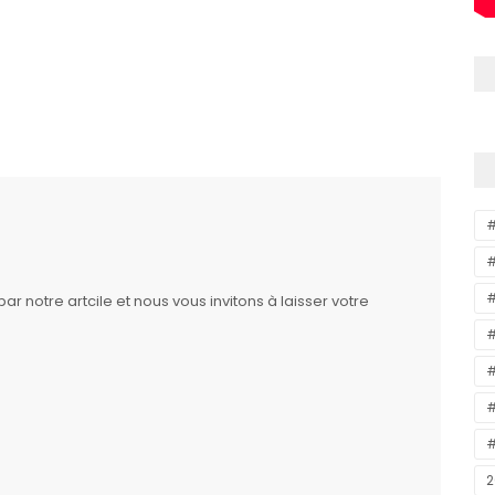
#
#
 notre artcile et nous vous invitons à laisser votre
#
#
#
#
2