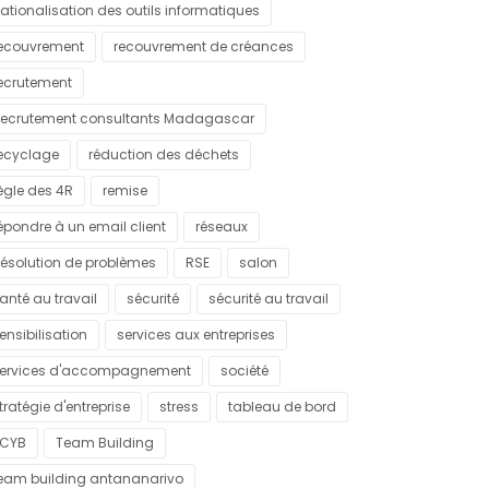
ationalisation des outils informatiques
ecouvrement
recouvrement de créances
ecrutement
ecrutement consultants Madagascar
ecyclage
réduction des déchets
ègle des 4R
remise
épondre à un email client
réseaux
ésolution de problèmes
RSE
salon
anté au travail
sécurité
sécurité au travail
ensibilisation
services aux entreprises
ervices d'accompagnement
société
tratégie d'entreprise
stress
tableau de bord
CYB
Team Building
eam building antananarivo