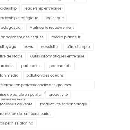
eadership
leadership entreprise
eadership stratégique
logistique
Madagascar
Maîtriser le recouvrement
anagement des risques
média planneur
ettoyage
news
newsletter
offre d'emploi
ffre de stage
Outils informatiques entreprise
arabole
partenaires
partenariats
lan média
pollution des océans
réformation professionnelle des groupes
ulnérables dans la commune urbaine
rise de parole en public
proactivité
'Antananarivo
rocessus de vente
Productivité et technologie
romotion de l'entrepreneuriat
rospérin Tsialonina