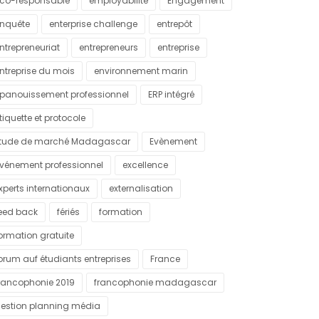
co-responsable
employabilité
Engagement
nquête
enterprise challenge
entrepôt
ntrepreneuriat
entrepreneurs
entreprise
ntreprise du mois
environnement marin
panouissement professionnel
ERP intégré
tiquette et protocole
tude de marché Madagascar
Evènement
vénement professionnel
excellence
xperts internationaux
externalisation
eed back
fériés
formation
ormation gratuite
orum auf étudiants entreprises
France
rancophonie 2019
francophonie madagascar
estion planning média