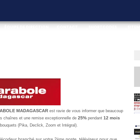
ÉQUIPE DE DIRECTION
CONTACT
_SHORTCODES
_SITE
TION
DOWNLOAD THIS TEMPLATE
ABOLE MADAGASCAR
est ravie
de vous informer que beaucoup
25%
12 mois
es chaînes et une remise exceptionnelle
de
pendant
 bouquets (Pika, Declick, Zoom et Intégral).
écodeur branché sur votre 2
poste téléviseur pour que
ème