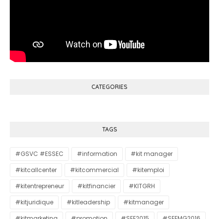
CATEGORIES
TAGS
#GSVC #ESSEC
#information
#kit manager
#kitcallcenter
#kitcommercial
#kitemploi
#kitentrepreneur
#kitfinancier
#KITGRH
#kitjuridique
#kitleadership
#kitmanager
#kitmarketing
#promotion
#SEE2015
#SEEMG2016