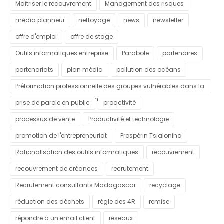
Maîtriser le recouvrement
Management des risques
média planneur
nettoyage
news
newsletter
offre d'emploi
offre de stage
Outils informatiques entreprise
Parabole
partenaires
partenariats
plan média
pollution des océans
Préformation professionnelle des groupes vulnérables dans la
commune urbaine d'Antananarivo
prise de parole en public
proactivité
processus de vente
Productivité et technologie
promotion de l'entrepreneuriat
Prospérin Tsialonina
Rationalisation des outils informatiques
recouvrement
recouvrement de créances
recrutement
Recrutement consultants Madagascar
recyclage
réduction des déchets
règle des 4R
remise
répondre à un email client
réseaux