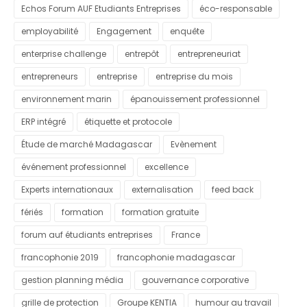
Echos Forum AUF Etudiants Entreprises
éco-responsable
employabilité
Engagement
enquête
enterprise challenge
entrepôt
entrepreneuriat
entrepreneurs
entreprise
entreprise du mois
environnement marin
épanouissement professionnel
ERP intégré
étiquette et protocole
Étude de marché Madagascar
Evènement
événement professionnel
excellence
Experts internationaux
externalisation
feed back
fériés
formation
formation gratuite
forum auf étudiants entreprises
France
francophonie 2019
francophonie madagascar
gestion planning média
gouvernance corporative
grille de protection
Groupe KENTIA
humour au travail