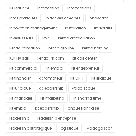
île Maurice
Information
informations
infos pratiques
initiatives océanes
innovation
innovation management
installation
inventaire
investisseurs
IRSA
kentia domiciliation
kentia formation
kentia groupe
kentia holding
KENTIA sarl
kentia-rh.com
kit call center
kit commercial
kit emploi
kit entrepreneur
kit financier
kit formateur
kit GRH
kit jiridique
kit juridique
kit leadership
kit logistique
kit manager
kit marketing
kit sharing time
kit'emploi
kitleadership
langue française
leadership
leadership entreprise
leadership stratégique
logistique
Madagascar