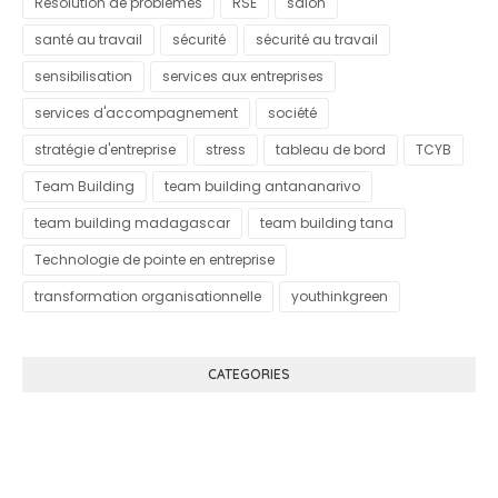
Résolution de problèmes
RSE
salon
santé au travail
sécurité
sécurité au travail
sensibilisation
services aux entreprises
services d'accompagnement
société
stratégie d'entreprise
stress
tableau de bord
TCYB
Team Building
team building antananarivo
team building madagascar
team building tana
Technologie de pointe en entreprise
transformation organisationnelle
youthinkgreen
CATEGORIES
Know More About Klutch