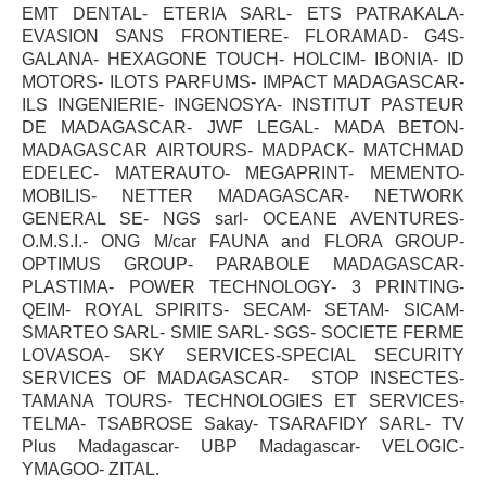
EMT DENTAL- ETERIA SARL- ETS PATRAKALA-
EVASION SANS FRONTIERE- FLORAMAD- G4S-
GALANA- HEXAGONE TOUCH- HOLCIM- IBONIA- ID
MOTORS- ILOTS PARFUMS- IMPACT MADAGASCAR-
ILS INGENIERIE- INGENOSYA- INSTITUT PASTEUR
DE MADAGASCAR- JWF LEGAL- MADA BETON-
MADAGASCAR AIRTOURS- MADPACK- MATCHMAD
EDELEC- MATERAUTO- MEGAPRINT- MEMENTO-
MOBILIS- NETTER MADAGASCAR- NETWORK
GENERAL SE- NGS sarl- OCEANE AVENTURES-
O.M.S.I.- ONG M/car FAUNA and FLORA GROUP-
OPTIMUS GROUP- PARABOLE MADAGASCAR-
PLASTIMA- POWER TECHNOLOGY- 3 PRINTING-
QEIM- ROYAL SPIRITS- SECAM- SETAM- SICAM-
SMARTEO SARL- SMIE SARL- SGS- SOCIETE FERME
LOVASOA- SKY SERVICES-SPECIAL SECURITY
SERVICES OF MADAGASCAR- STOP INSECTES-
TAMANA TOURS- TECHNOLOGIES ET SERVICES-
TELMA- TSABROSE Sakay- TSARAFIDY SARL- TV
Plus Madagascar- UBP Madagascar- VELOGIC-
YMAGOO- ZITAL.