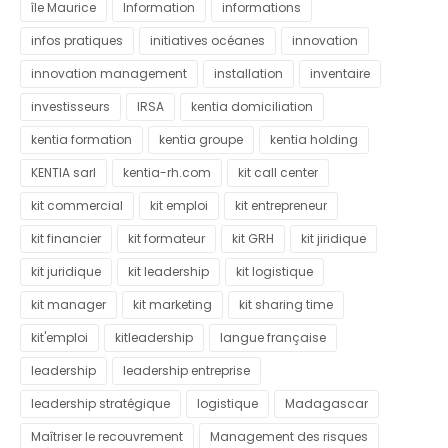
île Maurice
Information
informations
infos pratiques
initiatives océanes
innovation
innovation management
installation
inventaire
investisseurs
IRSA
kentia domiciliation
kentia formation
kentia groupe
kentia holding
KENTIA sarl
kentia-rh.com
kit call center
kit commercial
kit emploi
kit entrepreneur
kit financier
kit formateur
kit GRH
kit jiridique
kit juridique
kit leadership
kit logistique
kit manager
kit marketing
kit sharing time
kit'emploi
kitleadership
langue française
leadership
leadership entreprise
leadership stratégique
logistique
Madagascar
Maîtriser le recouvrement
Management des risques