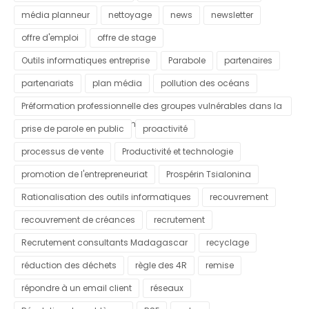
média planneur
nettoyage
news
newsletter
offre d'emploi
offre de stage
Outils informatiques entreprise
Parabole
partenaires
partenariats
plan média
pollution des océans
Préformation professionnelle des groupes vulnérables dans la
commune urbaine d'Antananarivo
prise de parole en public
proactivité
processus de vente
Productivité et technologie
promotion de l'entrepreneuriat
Prospérin Tsialonina
Rationalisation des outils informatiques
recouvrement
recouvrement de créances
recrutement
Recrutement consultants Madagascar
recyclage
réduction des déchets
règle des 4R
remise
répondre à un email client
réseaux