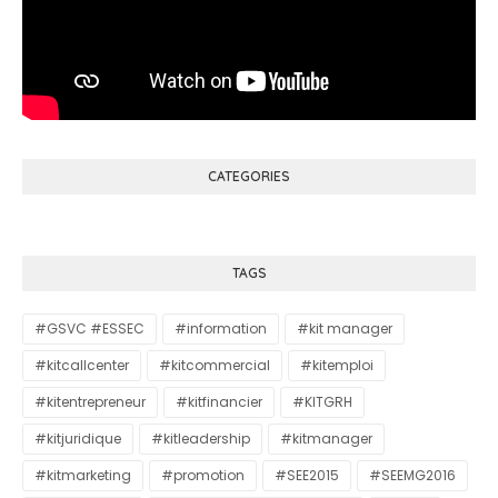
CATEGORIES
TAGS
#GSVC #ESSEC
#information
#kit manager
#kitcallcenter
#kitcommercial
#kitemploi
#kitentrepreneur
#kitfinancier
#KITGRH
#kitjuridique
#kitleadership
#kitmanager
#kitmarketing
#promotion
#SEE2015
#SEEMG2016