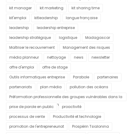
kit manager
kit marketing
kit sharing time
kit'emploi
kitleadership
langue française
leadership
leadership entreprise
leadership stratégique
logistique
Madagascar
Maîtriser le recouvrement
Management des risques
média planneur
nettoyage
news
newsletter
offre d'emploi
offre de stage
Outils informatiques entreprise
Parabole
partenaires
partenariats
plan média
pollution des océans
Préformation professionnelle des groupes vulnérables dans la
commune urbaine d'Antananarivo
prise de parole en public
proactivité
processus de vente
Productivité et technologie
promotion de l'entrepreneuriat
Prospérin Tsialonina