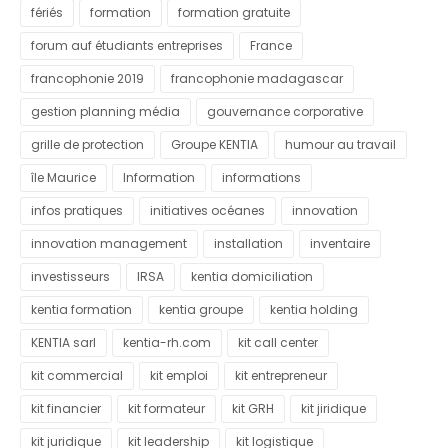
fériés
formation
formation gratuite
forum auf étudiants entreprises
France
francophonie 2019
francophonie madagascar
gestion planning média
gouvernance corporative
grille de protection
Groupe KENTIA
humour au travail
île Maurice
Information
informations
infos pratiques
initiatives océanes
innovation
innovation management
installation
inventaire
investisseurs
IRSA
kentia domiciliation
kentia formation
kentia groupe
kentia holding
KENTIA sarl
kentia-rh.com
kit call center
kit commercial
kit emploi
kit entrepreneur
kit financier
kit formateur
kit GRH
kit jiridique
kit juridique
kit leadership
kit logistique