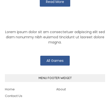
Read More
Klutch Games
Lorem ipsum dolor sit am consectetuer adipiscing elit sed
diam nonummy nibh euismod tincidunt ut laoreet dolore
magna.
All Games
MENU FOOTER WIDGET
Home
About
Contact Us