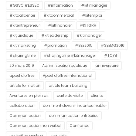
#GSVC #ESSEC
#information
#kit manager
#kitcallcenter
#kitcommercial
#kitemploi
#kitentrepreneur
#kitfinancier
#KITGRH
#kitjuridique
#kitleadership
#kitmanager
#kitmarketing
#promotion
#SEE2015
#SEEMG2016
#sharingtime
#sharingtime #kitmanager
#TCYB
20 mars 2019
Administration publique
anniversaire
appel d'offres
Appel d'offres international
article formation
article team building
Aventures en plein air
carte de visite
clients
collaboration
comment devenir incontournable
Communication
communication entreprise
Communication non verbal
Confiance
conseil en gestion
conseils