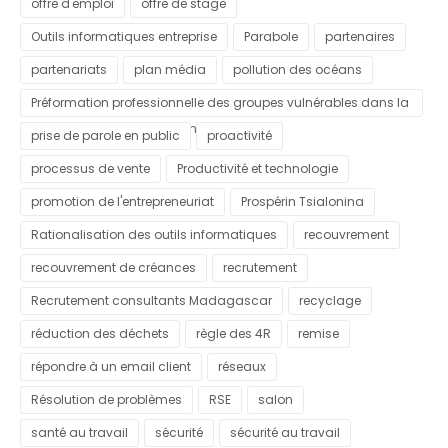
offre d'emploi
offre de stage
Outils informatiques entreprise
Parabole
partenaires
partenariats
plan média
pollution des océans
Préformation professionnelle des groupes vulnérables dans la
commune urbaine d'Antananarivo
prise de parole en public
proactivité
processus de vente
Productivité et technologie
promotion de l'entrepreneuriat
Prospérin Tsialonina
Rationalisation des outils informatiques
recouvrement
recouvrement de créances
recrutement
Recrutement consultants Madagascar
recyclage
réduction des déchets
règle des 4R
remise
répondre à un email client
réseaux
Résolution de problèmes
RSE
salon
santé au travail
sécurité
sécurité au travail