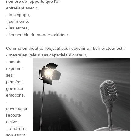
nombre de rapports que l'on
entretient avec :
- le langage,
- soi-même,
- les autres,
- l'ensemble du monde extérieur.
Comme en
théâtre
, l'objectif pour devenir un bon orateur est :
- mettre en valeur ses capacités d'orateur,
- savoir
exprimer
ses
pensées,
gérer ses
émotions,
-
développer
l’écoute
active,
- améliorer
son esprit