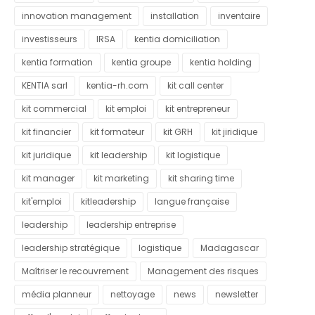
innovation management
installation
inventaire
investisseurs
IRSA
kentia domiciliation
kentia formation
kentia groupe
kentia holding
KENTIA sarl
kentia-rh.com
kit call center
kit commercial
kit emploi
kit entrepreneur
kit financier
kit formateur
kit GRH
kit jiridique
kit juridique
kit leadership
kit logistique
kit manager
kit marketing
kit sharing time
kit'emploi
kitleadership
langue française
leadership
leadership entreprise
leadership stratégique
logistique
Madagascar
Maîtriser le recouvrement
Management des risques
média planneur
nettoyage
news
newsletter