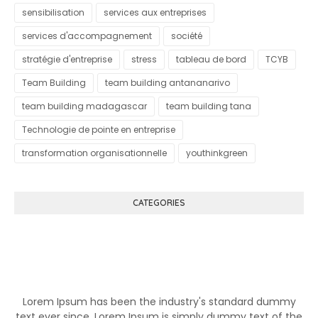
sensibilisation
services aux entreprises
services d'accompagnement
société
stratégie d'entreprise
stress
tableau de bord
TCYB
Team Building
team building antananarivo
team building madagascar
team building tana
Technologie de pointe en entreprise
transformation organisationnelle
youthinkgreen
CATEGORIES
Know More About Klutch
Lorem Ipsum has been the industry's standard dummy
text ever since. Lorem Ipsum is simply dummy text of the