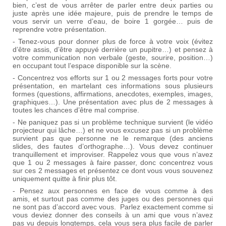
bien, c’est de vous arrêter de parler entre deux parties ou
juste après une idée majeure, puis de prendre le temps de
vous servir un verre d’eau, de boire 1 gorgée… puis de
reprendre votre présentation.
- Tenez-vous pour donner plus de force à votre voix (évitez
d’être assis, d’être appuyé derrière un pupitre…) et pensez à
votre communication non verbale (geste, sourire, position…)
en occupant tout l’espace disponible sur la scène.
- Concentrez vos efforts sur 1 ou 2 messages forts pour votre
présentation, en martelant ces informations sous plusieurs
formes (questions, affirmations, anecdotes, exemples, images,
graphiques…). Une présentation avec plus de 2 messages à
toutes les chances d’être mal comprise.
- Ne paniquez pas si un problème technique survient (le vidéo
projecteur qui lâche…) et ne vous excusez pas si un problème
survient pas que personne ne le remarque (des anciens
slides, des fautes d’orthographe…). Vous devez continuer
tranquillement et improviser. Rappelez vous que vous n’avez
que 1 ou 2 messages à faire passer, donc concentrez vous
sur ces 2 messages et présentez ce dont vous vous souvenez
uniquement quitte à finir plus tôt.
- Pensez aux personnes en face de vous comme à des
amis, et surtout pas comme des juges ou des personnes qui
ne sont pas d’accord avec vous. Parlez exactement comme si
vous deviez donner des conseils à un ami que vous n’avez
pas vu depuis longtemps, cela vous sera plus facile de parler