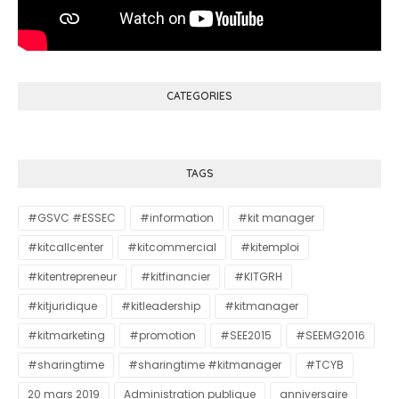
CATEGORIES
TAGS
#GSVC #ESSEC
#information
#kit manager
#kitcallcenter
#kitcommercial
#kitemploi
#kitentrepreneur
#kitfinancier
#KITGRH
#kitjuridique
#kitleadership
#kitmanager
#kitmarketing
#promotion
#SEE2015
#SEEMG2016
#sharingtime
#sharingtime #kitmanager
#TCYB
20 mars 2019
Administration publique
anniversaire